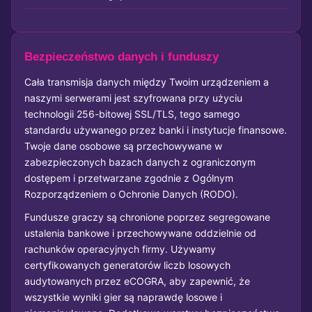
Bezpieczeństwo danych i funduszy
Cała transmisja danych między Twoim urządzeniem a
naszymi serwerami jest szyfrowana przy użyciu
technologii 256-bitowej SSL/TLS, tego samego
standardu używanego przez banki i instytucje finansowe.
Twoje dane osobowe są przechowywane w
zabezpieczonych bazach danych z ograniczonym
dostępem i przetwarzane zgodnie z Ogólnym
Rozporządzeniem o Ochronie Danych (RODO).
Fundusze graczy są chronione poprzez segregowane
ustalenia bankowe i przechowywane oddzielnie od
rachunków operacyjnych firmy. Używamy
certyfikowanych generatorów liczb losowych
audytowanych przez eCOGRA, aby zapewnić, że
wszystkie wyniki gier są naprawdę losowe i