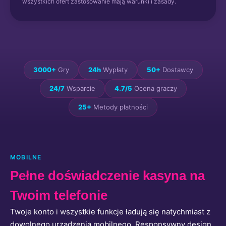
wszystkich ofert zastosowanie mają warunki i zasady.
3000+
Gry
24h
Wypłaty
50+
Dostawcy
24/7
Wsparcie
4.7/5
Ocena graczy
25+
Metody płatności
MOBILNE
Pełne doświadczenie kasyna na
Twoim telefonie
Twoje konto i wszystkie funkcje ładują się natychmiast z
dowolnego urządzenia mobilnego. Responsywny design