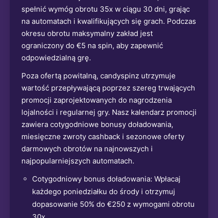
spełnić wymóg obrotu 35x w ciągu 30 dni, grając
na automatach i kwalifikujących się grach. Podczas
okresu obrotu maksymalny zakład jest
ograniczony do €5 na spin, aby zapewnić
odpowiedzialną grę.
Poza ofertą powitalną, candyspinz utrzymuje
wartość przepływającą poprzez szereg trwających
promocji zaprojektowanych do nagrodzenia
lojalności i regularnej gry. Nasz kalendarz promocji
zawiera cotygodniowe bonusy doładowania,
miesięczne zwroty cashback i sezonowe oferty
darmowych obrotów na najnowszych i
najpopularniejszych automatach.
Cotygodniowy bonus doładowania: Wpłacaj
każdego poniedziałku do środy i otrzymuj
dopasowanie 50% do €250 z wymogami obrotu
30x