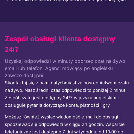
Zespół obsługi klienta dostępny
24/7
Uzyskaj odpowiedzi w minuty poprzez czat na żywo,
email lub telefon. Agenci mówiący po angielsku
zawsze dostępni.
Skontaktuj się z nami natychmiast za pośrednictwem czatu
na żywo. Nasz średni czas odpowiedzi to poniżej 2 minut.
Zespół czatu jest dostępny 24/7 w języku angielskim i
obsługuje pytania dotyczące konta, płatności i gry.
Możesz również wysłać wiadomość e-mail do obsługi i
spodziewać się odpowiedzi w ciągu 24 godzin. Wsparcie
telefoniczne jest dostępne 7 dni w tygodniu od 10:00 do