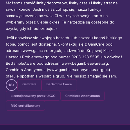
Możesz ustawić limity depozytów, limity czasu i limity strat na
swoim koncie. Jeśli musisz cofnąć się, nasza funkcja
samowykluczenia pozwala Ci wstrzymać swoje konto na
wybierany przez Ciebie okres. Te narzędzia są dostępne do
użycia, gdy ich potrzebujesz.
Jeśli obawiasz się swojego hazardu lub hazardu kogoś bliskiego
tobie, pomoc jest dostępna. Skontaktuj się z GamCare pod
adresem www.gamcare.org.uk, zadzwoń do Krajowej Kliniki
Hazardu Problemowego pod numer 0203 328 5595 lub odwiedź
BeGambleAware pod adresem www.begambleaware.org.
Gamblers Anonymous (www.gamblersanonymous.org.uk)
oferuje spotkania wsparcia grup. Nie musisz zmagać się sam.
GamCare
BeGambleAware
18+
Licencjonowany przez UKGC
Gamblers Anonymous
RNG certyfikowany