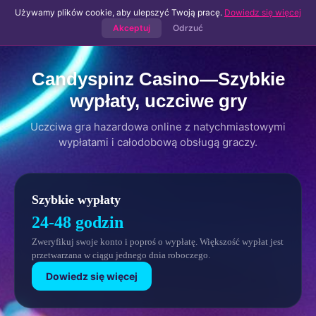
Używamy plików cookie, aby ulepszyć Twoją pracę.
Dowiedz się więcej
candyspinz casino
PL
Graj
▾
Akceptuj
Odrzuć
Gry
Candyspinz Casino—Szybkie
Bonusy
wypłaty, uczciwe gry
Uczciwa gra hazardowa online z natychmiastowymi
Promocje
wypłatami i całodobową obsługą graczy.
Wsparcie
Szybkie wypłaty
24-48 godzin
Zweryfikuj swoje konto i poproś o wypłatę. Większość wypłat jest
przetwarzana w ciągu jednego dnia roboczego.
Dowiedz się więcej