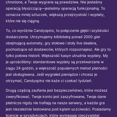
chronione, a Twoje wygrane są prawdziwe. Nie jesteśmy
operacją błyszczącą—jesteśmy operacją funkcjonalną. To
oznacza mniej sztuczek, większą przejrzystość i wypłaty,
które nie się ciągną.
To, co wyróżnia Candyspinz, to połączenie głębi i szybkości
dostarczenia. Utrzymujemy bibliotekę ponad 2000 gier
obejmującą automaty, gry stołowe i stoły live dealera,
pochodzące od dostawców, których rozpoznajesz. Ale gry to
tylko połowa historii. Większość kasyn utrudnia wypłaty. My
je uprościliśmy: standardowe wypłaty są przetwarzane w
ciągu 24 godzin, a większość popularnych metod płatności
jest obsługiwana. Jeśli wygrałeś pieniądze i chcesz je
otrzymać, Candyspinz nie każe ci czekać tydzień.
Drugą częścią zaufania jest bezpieczeństwo, które możesz
zweryfikować. Twoje konto jest zaszyfrowane, Twoje dane
płatnicze nigdy nie trafiają na nasze serwery, a każda gra
jest niezależnie testowana pod kątem uczciwości. Posiadamy
licencje w jurysdykcjach, które wymagają rzeczywistej