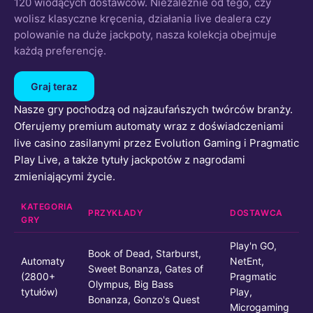
120 wiodących dostawców. Niezależnie od tego, czy
wolisz klasyczne kręcenia, działania live dealera czy
polowanie na duże jackpoty, nasza kolekcja obejmuje
każdą preferencję.
Graj teraz
Nasze gry pochodzą od najzaufańszych twórców branży.
Oferujemy premium automaty wraz z doświadczeniami
live casino zasilanymi przez Evolution Gaming i Pragmatic
Play Live, a także tytuły jackpotów z nagrodami
zmieniającymi życie.
KATEGORIA
PRZYKŁADY
DOSTAWCA
GRY
Play'n GO,
Book of Dead, Starburst,
Automaty
NetEnt,
Sweet Bonanza, Gates of
(2800+
Pragmatic
Olympus, Big Bass
tytułów)
Play,
Bonanza, Gonzo's Quest
Microgaming