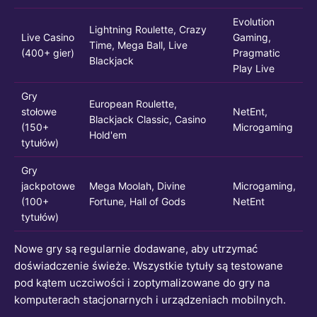
Evolution
Lightning Roulette, Crazy
Live Casino
Gaming,
Time, Mega Ball, Live
(400+ gier)
Pragmatic
Blackjack
Play Live
Gry
European Roulette,
stołowe
NetEnt,
Blackjack Classic, Casino
(150+
Microgaming
Hold'em
tytułów)
Gry
jackpotowe
Mega Moolah, Divine
Microgaming,
(100+
Fortune, Hall of Gods
NetEnt
tytułów)
Nowe gry są regularnie dodawane, aby utrzymać
doświadczenie świeże. Wszystkie tytuły są testowane
pod kątem uczciwości i zoptymalizowane do gry na
komputerach stacjonarnych i urządzeniach mobilnych.