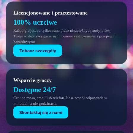
Licencjonowane i przetestowane
100% uczciwe
Każda gra jest certyfikowana przez niezależnych audytorów.
Twoje wpłaty i wygrane są chronione szyfrowaniem i przepisami
hazardowymi.
Zobacz szczegóły
Wsparcie graczy
Dostępne 24/7
Czat na żywo, email lub telefon. Nasz zespół odpowiada w
minutach, a nie godzinach.
Skontaktuj się z nami