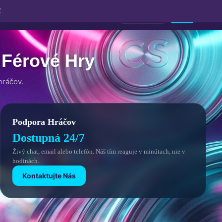
ť
SK
Prihlásenie
Hrať
▾
 Férové Hry
hráčov.
Podpora Hráčov
Dostupná 24/7
Živý chat, email alebo telefón. Náš tím reaguje v minútach, nie v
hodinách.
Kontaktujte Nás