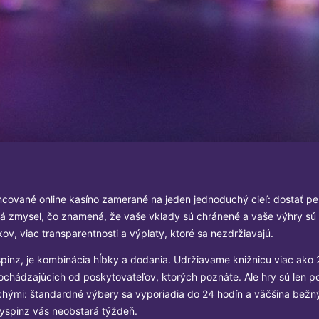
ncované online kasíno zamerané na jeden jednoduchý cieľ: dostať pen
á zmysel, čo znamená, že vaše vklady sú chránené a vaše výhry sú
ov, viac transparentnosti a výplaty, ktoré sa nezdržiavajú.
pinz, je kombinácia hĺbky a dodania. Udržiavame knižnicu viac ako 
chádzajúcich od poskytovateľov, ktorých poznáte. Ale hry sú len po
uchými: štandardné výbery sa vyporiadia do 24 hodín a väčšina bežn
dyspinz vás neobstará týždeň.