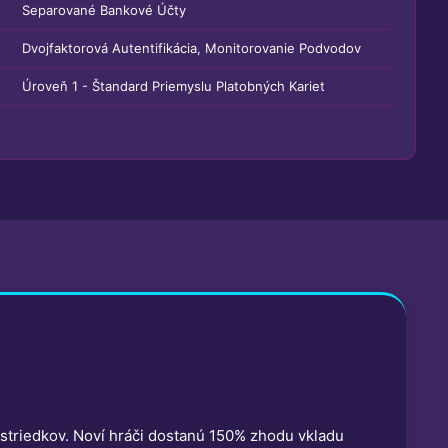
Separované Bankové Účty
Dvojfaktorová Autentifikácia, Monitorovanie Podvodov
Úroveň 1 - Štandard Priemyslu Platobných Kariet
striedkov. Noví hráči dostanú 150% zhodu vkladu