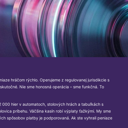
iaze hráčom rýchlo. Operujeme z regulovanej jurisdikcie s
 skutočné. Nie sme honosná operácia – sme funkčná. To
2 000 hier v automatoch, stolových hrách a tabuľkách s
lovica príbehu. Väčšina kasín robí výplaty ťažkými. My sme
ých spôsobov platby je podporovaná. Ak ste vyhrali peniaze