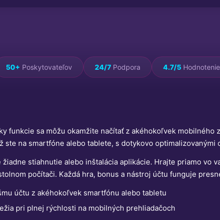
50+
Poskytovateľov
24/7
Podpora
4.7/5
Hodnotenie
tky funkcie sa môžu okamžite načítať z akéhokoľvek mobilného z
už ste na smartfóne alebo tablete, s dotykovo optimalizovanými
 žiadne stiahnutie alebo inštalácia aplikácie. Hrajte priamo vo 
stolnom počítači. Každá hra, bonus a nástroj účtu funguje presn
ášmu účtu z akéhokoľvek smartfónu alebo tabletu
ežia pri plnej rýchlosti na mobilných prehliadačoch