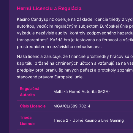
Hernú Licenciu a Regulácia
Kasíno Candyspinz operuje na základe licencie triedy 2 vy
autoritou, vedúcim regulačným subjektom Európskej únie pr
vyžaduje nezávislé audity, kontroly zodpovedného hazardu
transparentnosť. Každá hra je testovaná na férovosť a všet
prostredníctvom nezávislého ombudsmana.
Naša licencia zaručuje, že finančné prostriedky hráčov s
kapitálu, držané na chránených účtoch a vzťahujú sa na vš
predpisy proti praniu špinavých peňazí a protokoly zoznám
stanovené právom Európskej únie.
Regulačná
Maltská Hernú Autorita (MGA)
Autorita
Číslo Licencie
MGA/CL/589-702-4
Trieda
Trieda 2 - Úplné Kasíno a Live Gaming
Licencie