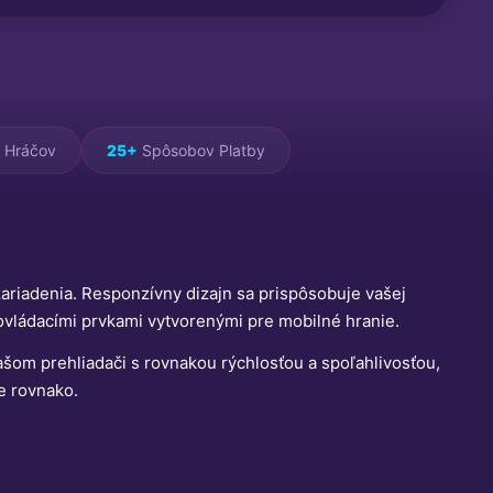
 Hráčov
25+
Spôsobov Platby
ariadenia. Responzívny dizajn sa prispôsobuje vašej
 ovládacími prvkami vytvorenými pre mobilné hranie.
vašom prehliadači s rovnakou rýchlosťou a spoľahlivosťou,
e rovnako.