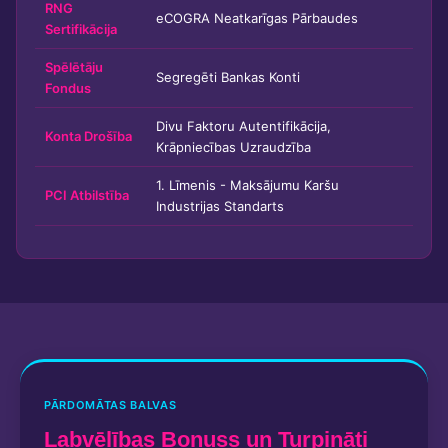
RNG
eCOGRA Neatkarīgas Pārbaudes
Sertifikācija
Spēlētāju
Segregēti Bankas Konti
Fondus
Divu Faktoru Autentifikācija,
Konta Drošība
Krāpniecības Uzraudzība
1. Līmenis - Maksājumu Karšu
PCI Atbilstība
Industrijas Standarts
PĀRDOMĀTAS BALVAS
Labvēlības Bonuss un Turpināti