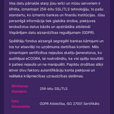
Viss datu pārraide starp jūsu ierīci un mūsu serveriem ir
šifrēta, izmantojot 256-bitu SSL/TLS tehnoloģiju, to pašu
standartu, ko izmanto bankas un finanšu institūcijas. Jūsu
personīgā informācija tiek glabāta drošos, piekļuves
ierobežotus datus bāzēs un apstrādāta atbilstoši
Vispārējam datu aizsardzības regulējumam (GDPR).
Spēlētāju fondus aizsargā segregēti bankas kārtojumi un
tos tur atsevišķi no uzņēmuma darbības kontiem. Mēs
izmantojam sertificētus nejaušos skaitļu ģeneratorus, ko
auditējusi eCOGRA, lai nodrošinātu, ka visi spēļu rezultāti
ir patiesi nejaušs un ne manipulēti. Papildu drošības slāņi
ietver divu faktoru autentifikāciju konta piekļuvei un
reāllaika krāpniecības uzraudzības sistēmas.
Šifrēšanas
256-bitu SSL/TLS
Standarts
Datu
GDPR Atbilstība, ISO 27001 Sertifikāts
Aizsardzība