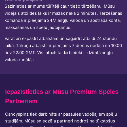
Sazinieties ar mums tūlītēji caur tiešo tērzēšanu. Mūsu
vidējais atbildes laiks ir mazāk nekā 2 minūtes. Tērzēšanas
komanda ir pieejama 24/7 angļu valodā un apstrādā konta,
maksāšanas un spēļu jautājumus.
Varat arī e-pastīt atbalstam un sagaidīt atbildi 24 stundu
laikā. Tālruņa atbalsts ir pieejams 7 dienas nedēļā no 10:00
līdz 22:00 GMT. Visi atbalsta darbinieki ir dzimtā angļu
valoda runātāji.
Iepazīstieties ar Mūsu Premium Spēles
Partneriem
Candyspinz tiek darbināts ar pasaules vadošajiem spēļu
studijām. Mūsu sniedzēja partneri nodrošina tūkstošus