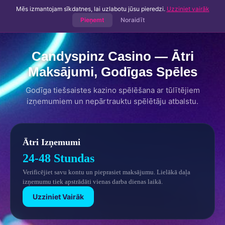
Mēs izmantojam sīkdatnes, lai uzlabotu jūsu pieredzi.
Uzziniet vairāk
candyspinz casino
LV
Spēlēt
▾
Pieņemt
Noraidīt
Spēles
Candyspinz Casino — Ātri
Bonusi
Maksājumi, Godīgas Spēles
Godīga tiešsaistes kazino spēlēšana ar tūlītējiem
Akcijas
izņemumiem un nepārtrauktu spēlētāju atbalstu.
Atbalsts
Ātri Izņemumi
24-48 Stundas
Verificējiet savu kontu un pieprasiet maksājumu. Lielākā daļa
izņemumu tiek apstrādāti vienas darba dienas laikā.
Uzziniet Vairāk