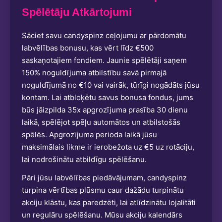
Spēlētāju Atkārtojumi
Sāciet savu candyspinz ceļojumu ar pārdomātu
labvēlības bonusu, kas vērt līdz €500
saskaņotajiem fondiem. Jaunie spēlētāji saņem
150% noguldījuma atbilstību savā pirmajā
noguldījumā no €10 vai vairāk, tūrīgi nogādāts jūsu
kontam. Lai atbloķētu savus bonusa fondus, jums
būs jāizpilda 35x apgrozījuma prasība 30 dienu
laikā, spēlējot spēļu automātos un atbilstošās
spēlēs. Apgrozījuma perioda laikā jūsu
maksimālais likme ir ierobežota uz €5 uz rotāciju,
lai nodrošinātu atbildīgu spēlēšanu.
Pāri jūsu labvēlības piedāvājumam, candyspinz
turpina vērtības plūsmu caur dažādu turpinātu
akciju klāstu, kas paredzēti, lai atlīdzinātu lojalitāti
un regulāru spēlēšanu. Mūsu akciju kalendārs