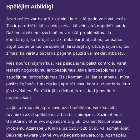
Spēlējiet Atbildīgi
Azartspēles var baudīt tikai viņi, kuri ir 18 gadu veci vai vecāki.
Tas ir paredzēts kā izklaide, nevis kā veids, kā nopelnīt naudu.
Dažiem cilvēkiem azartspēles var kļūt problēmātas. Ja
konstatējat, ka tērējat vairāk, nekā varat atļauties, cenšaties
atgūt zaudējumus vai spēlējat, lai izbēgtu grūtus jūtājumus, tās ir
zīmes, ka varētu būt laiks paņemt pauzīti vai meklēt atbalstu.
Mēs nodrošinājam rīkus, kas palīdz jums palikt kontrolē. Varat
iestatīt noguldījumu ierobežojumus, laika ierobežojumus un
zaudējumu ierobežojumus jūsu kontam. Ja jāatiet atpakaļ, mūsu
pašizslēgšanās funkcija ļauj apturēt savu kontu uz periodu, kuru
jūs izvēlaties. Šie rīki ir jūsu rīcībai, ikreiz, kad jums tie ir
nepieciešami.
Ja jūs uztraucaties par savu azartspēlēšanu vai kāda cita
tuvinieka azartspēlēšanu, atbalsts ir pieejams. Sazinieties ar
GamCare vietnē www.gamcare.org.uk, zvaniet Nacionālajai
Problēmu Azartspēļu Klīnikai uz 0203 328 5595 vai apmeklējiet
BeGambleAware vietnē www.begambleaware.org. Azartspēļu