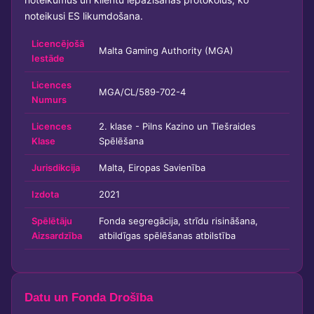
noteikusi ES likumdošana.
Licencējošā
Malta Gaming Authority (MGA)
Iestāde
Licences
MGA/CL/589-702-4
Numurs
Licences
2. klase - Pilns Kazino un Tiešraides
Klase
Spēlēšana
Jurisdikcija
Malta, Eiropas Savienība
Izdota
2021
Spēlētāju
Fonda segregācija, strīdu risināšana,
Aizsardzība
atbildīgas spēlēšanas atbilstība
Datu un Fonda Drošība