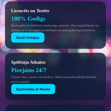
Licencēts un Testēts
100% Godīgs
Katra spēle ir sertificēta neatkarīgu auditors. Jūsu noguldījumi un
laimējumi ir aizsargāti ar šifrēšanu un azartspēļu regulējumiem.
Skatīt Detaļas
Spēlētāju Atbalsts
Pieejams 24/7
Tiešais čats, e-pasts vai telefons. Mūsu komanda atbild minūtēs,
nevis stundās.
Sazinieties ar Mums